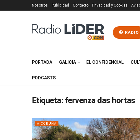
Nosotros
Publicidad
Contacto
Privacidad y Cookies
Avis
RADIO
PORTADA
GALICIA
EL CONFIDENCIAL
CUL
PODCASTS
Etiqueta:
fervenza das hortas
A CORUÑA