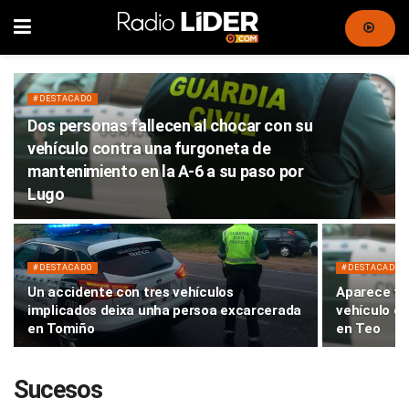
#DESTACADO
Dos personas fallecen al chocar con su
vehículo contra una furgoneta de
mantenimiento en la A-6 a su paso por
Lugo
#DESTACADO
#DESTACADO
Un accidente con tres vehículos
Aparece fal
implicados deixa unha persoa excarcerada
vehículo e
en Tomiño
en Teo
Sucesos