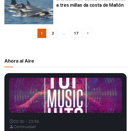
a tres millas da costa de Mañón
1
2
…
17
Ahora al Aire
Fórmula Líder
20:30 - 23:59
Continuidad