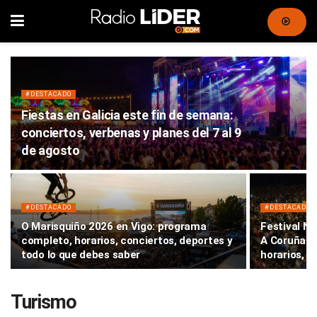
#DESTACADO
Fiestas en Galicia este fin de semana:
conciertos, verbenas y planes del 7 al 9
de agosto
#DESTACADO
#DESTACADO
O Marisquiño 2026 en Vigo: programa
Festival No
completo, horarios, conciertos, deportes y
A Coruña: c
todo lo que debes saber
horarios, e
Turismo