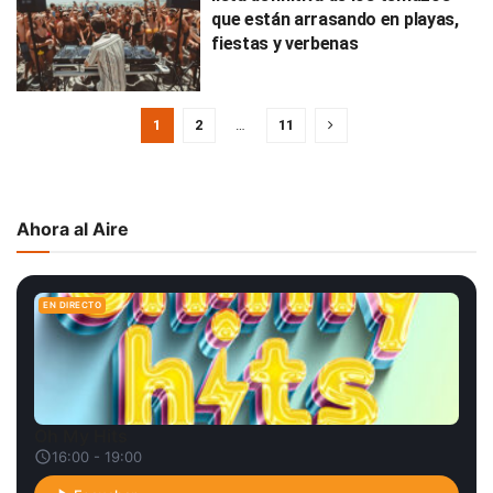
que están arrasando en playas,
fiestas y verbenas
1
2
…
11
Ahora al Aire
EN DIRECTO
Oh My Hits
16:00 - 19:00