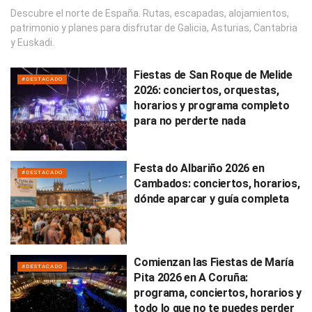
Descubre el norte de España. Rutas, escapadas, alojamientos,
patrimonio y planes para disfrutar de Galicia, Asturias, Cantabria
y Euskadi.
Fiestas de San Roque de Melide
#DESTACADO
2026: conciertos, orquestas,
horarios y programa completo
para no perderte nada
Festa do Albariño 2026 en
#DESTACADO
Cambados: conciertos, horarios,
dónde aparcar y guía completa
Comienzan las Fiestas de María
#DESTACADO
Pita 2026 en A Coruña:
programa, conciertos, horarios y
todo lo que no te puedes perder