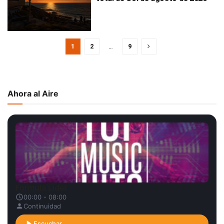
1
2
…
9
Ahora al Aire
Fórmula Líder
00:00 - 08:00
Continuidad
Escuchar