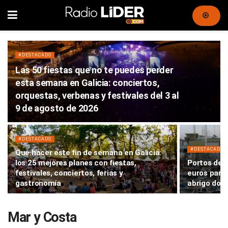
#DESTACADO
Las 50 fiestas que no te puedes perder
esta semana en Galicia: conciertos,
orquestas, verbenas y festivales del 3 al
9 de agosto de 2026
#DESTACADO
#DESTACADO
Qué hacer este fin de semana en Galicia:
los 25 mejores planes con fiestas,
Portos de G
festivales, conciertos, ferias y
euros para 
gastronomía
abrigo do p
Mar y Costa