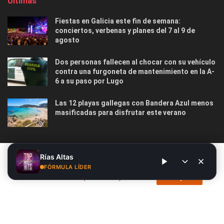
Últimas
Fiestas en Galicia este fin de semana:
conciertos, verbenas y planes del 7 al 9 de
agosto
Dos personas fallecen al chocar con su vehículo
contra una furgoneta de mantenimiento en la A-
6 a su paso por Lugo
Las 12 playas gallegas con Bandera Azul menos
masificadas para disfrutar este verano
Este sitio web utiliza cookies. Al continuar utilizando este sitio
Rías Altas
web, usted da su consentimiento para el uso de cookies. Visite
FÓRMULA LÍDER
Nosotros
Publicidad
Contacto
Privacidad y Cookies
nuestra
Política de privacidad y cookies
.
Acepto
Aviso Legal
© 2026
Radio Líder
- Desarrollado por
Siete.Online
.