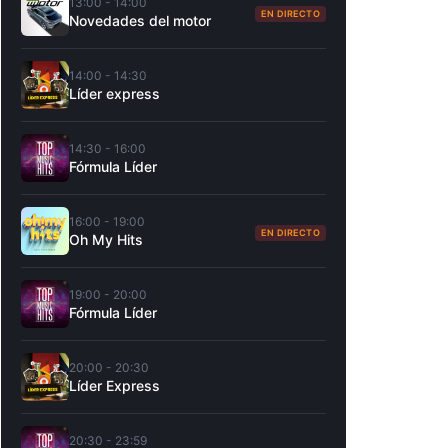
13:00 - 14:00
EN DIRECTO
Novedades del motor
14:00 - 14:30
Líder express
14:30 - 16:00
Fórmula Líder
16:00 - 19:00
EN DIRECTO
Oh My Hits
19:00 - 20:00
Fórmula Líder
20:00 - 20:30
Líder Express
20:30 - 23:59