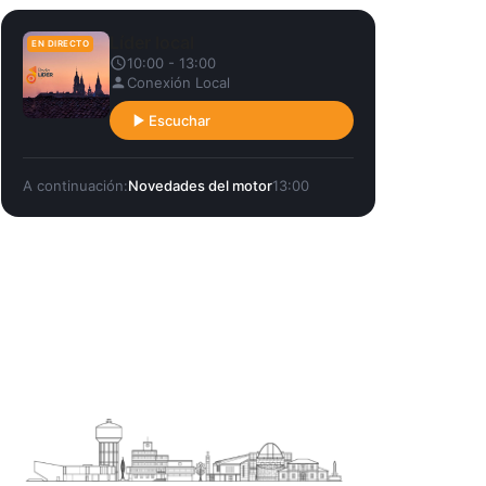
Líder local
EN DIRECTO
10:00 - 13:00
Conexión Local
Escuchar
A continuación:
Novedades del motor
13:00