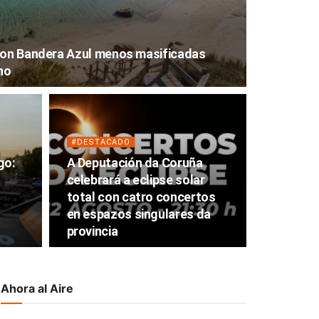
 con Bandera Azul menos masificadas
no
#DESTACADO
go:
A Deputación da Coruña
celebrará a eclipse solar
total con catro concertos
en espazos singulares da
provincia
Ahora al Aire