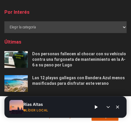
Por Interés
Últimas
Dos personas fallecen al chocar con su vehículo
contra una furgoneta de mantenimiento en la A-
6 a su paso por Lugo
Las 12 playas gallegas con Bandera Azul menos
masificadas para disfrutar este verano
O Marisquiño 2026 en Vigo: programa completo,
Este sitio web utiliza cookies. Al continuar utilizando este sitio
Rías Altas
horarios, conciertos, deportes y todo lo que
web, usted da su consentimiento para el uso de cookies. Visite
LÍDER LOCAL
debes saber
nuestra
Política de privacidad y cookies
.
Acepto