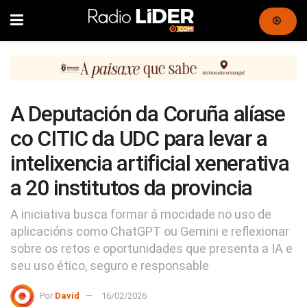
A Deputación da Coruña alíase
co CITIC da UDC para levar a
intelixencia artificial xenerativa
a 20 institutos da provincia
A iniciativa busca formar á mocidade no uso de
aplicacións como ChatGPT ou Gemini e reflexionar
sobre os retos e oportunidades que presenta a IA e
seu uso ético, seguro e responsable
Por
David
16/02/2026