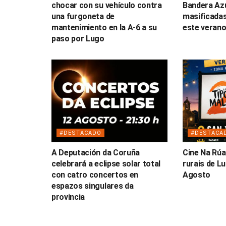
chocar con su vehículo contra
Bandera Az
una furgoneta de
masificadas
mantenimiento en la A-6 a su
este veran
paso por Lugo
#DESTACADO
#DESTACA
A Deputación da Coruña
Cine Na Rúa
celebrará a eclipse solar total
rurais de L
con catro concertos en
Agosto
espazos singulares da
provincia