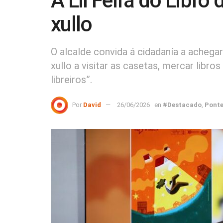
A LII Feira do Libro 
xullo
O alcalde convida á cidadanía a achega
xullo a visitar as casetas, mercar libros
libreiros”.
Por
David
26/06/2026
en
#Destacado
,
Ponte