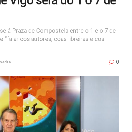
de Vigo será do 1 o 7 de
rse á Praza de Compostela entre o 1 e o 7 de
 e “falar cos autores, coas libreiras e cos
0
vedra