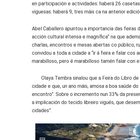
en participación e actividades: haberá 26 casetas
viguesas: haberá 9, tres máis ca na anterior edició
Abel Caballero apuntou a importancia das feiras d
acción cultural intensa e magnífica” na que adema
charlas, encontros e mesas abertas co público, rut
convidou a toda a cidade a “ir á feira e falar cos a
marabilloso, pero é marabilloso tamén falar con el
Olaya Tembra sinalou que a Feira do Libro de 
cidade e que, un ano máis, amosa a boa saúde do 
encontro”. Sobre o incremento nun 33% da presen
a implicación do tecido libreiro vigués, que des
cidades”.