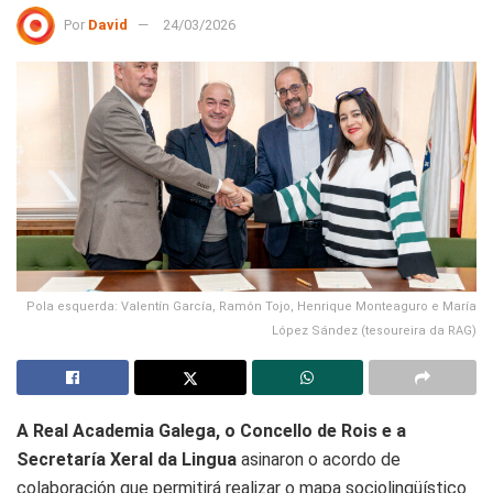
Por
David
24/03/2026
Pola esquerda: Valentín García, Ramón Tojo, Henrique Monteaguro e María
López Sández (tesoureira da RAG)
A Real Academia Galega, o Concello de Rois e a
Secretaría Xeral da Lingua
asinaron o acordo de
colaboración que permitirá realizar o mapa sociolingüístico