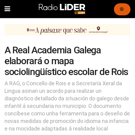
A Real Academia Galega
elaborará o mapa
sociolingüístico escolar de Rois
A RAG, o Concello de Rois e a Secretaría Xeral da
Lingua asinan un acordo para realizar un
diagnóstico detallado da situación do galego desde
infantil á secundaria no municipio. O documento
concíbese como unha ferramenta para o deseño de
novas medidas de promoción do idioma na infancia
e na mocidade adaptadas á realidade local