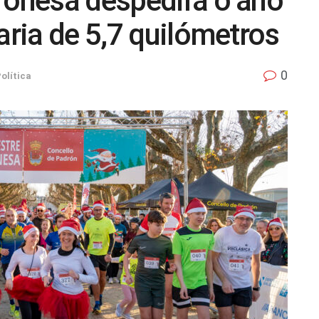
ronesa despedirá o ano
aria de 5,7 quilómetros
0
olítica