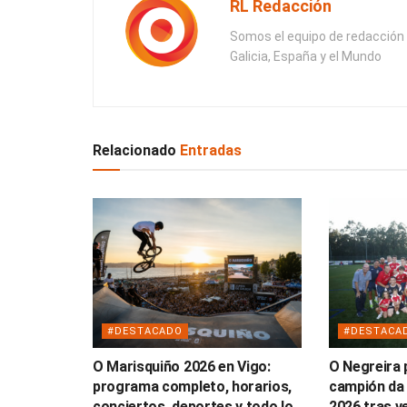
RL Redacción
Somos el equipo de redacción 
Galicia, España y el Mundo
Relacionado
Entradas
#DESTACADO
#DESTACA
O Marisquiño 2026 en Vigo:
O Negreira
programa completo, horarios,
campión da
conciertos, deportes y todo lo
2026 tras v