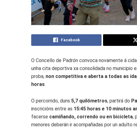
Facebook
O Concello de Padrón convoca novamente á cidad
unha cita deportiva xa consolidada no municipio e
proba,
non competitiva e aberta a todas as id
horas
.
O percorrido, duns
5,7 quilómetros
, partirá do
Pa
inscricións entre as
15:45 horas e 10 minutos an
facerse
camiñando, correndo ou en bicicleta
, 
menores deberán ir acompañadas por un adulto r