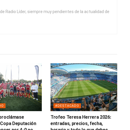
de Radio Líder, siempre muy pendientes de la actualidad de
DO
#DESTACADO
 proclámase
Trofeo Teresa Herrera 2026:
 Copa Deputación
entradas, precios, fecha,
encer por 4-0 ao
horario y todo lo que debes