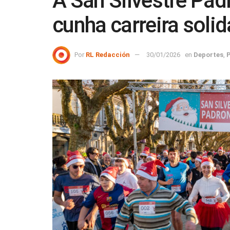
A San Silvestre Pad
cunha carreira solid
Por
RL Redacción
30/01/2026
en
Deportes
,
P