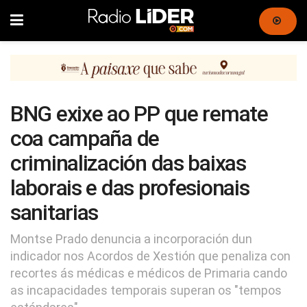
BNG exixe ao PP que remate
coa campaña de
criminalización das baixas
laborais e das profesionais
sanitarias
Montse Prado denuncia a incorporación dun
indicador nos Acordos de Xestión que penaliza con
recortes ás médicas e médicos de Primaria cando
as incapacidades temporais superan os "tempos