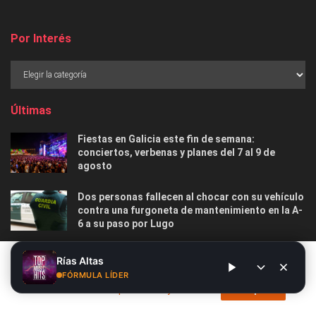
Por Interés
Últimas
Fiestas en Galicia este fin de semana:
conciertos, verbenas y planes del 7 al 9 de
agosto
Dos personas fallecen al chocar con su vehículo
contra una furgoneta de mantenimiento en la A-
6 a su paso por Lugo
Las 12 playas gallegas con Bandera Azul menos
Este sitio web utiliza cookies. Al continuar utilizando este sitio
Rías Altas
masificadas para disfrutar este verano
web, usted da su consentimiento para el uso de cookies. Visite
FÓRMULA LÍDER
nuestra
Política de privacidad y cookies
.
Acepto