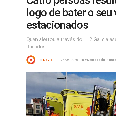
Catro persoas resul
logo de bater o seu 
estacionados
Quen alertou a través do 112 Galicia a
danados.
Por
David
24/05/2026
en
#Destacado
,
Ponte