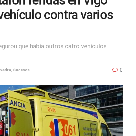
taron feridas en Vigo
vehículo contra varios
segurou que había outros catro vehículos
0
vedra
,
Sucesos