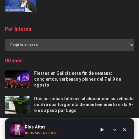
Por Interés
Últimas
Fiestas en Galicia este fin de semana:
conciertos, verbenas y planes del 7 al 9 de
agosto
Dos personas fallecen al chocar con su vehículo
contra una furgoneta de mantenimiento en la A-
6 a su paso por Lugo
Las 12 playas gallegas con Bandera Azul menos
Este sitio web utiliza cookies. Al continuar utilizando este sitio
Rías Altas
masificadas para disfrutar este verano
web, usted da su consentimiento para el uso de cookies. Visite
FÓRMULA LÍDER