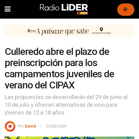
Culleredo abre el plazo de
preinscripción para los
campamentos juveniles de
verano del CIPAX
Las propuestas se desarrollarán del 29 de junio al
10 de julio y ofrecen alternativas de ocio para
jóvenes de 12 a 18 años
Por
David
25/05/2026