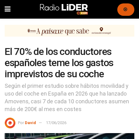
El 70% de los conductores
españoles teme los gastos
imprevistos de su coche
Según el primer estudio sobre hábitos movilidad y
uso del coche en España en 2026 que ha lanzado
Amovens, casi 7 de cada 10 conductores asumen
más de 200€ al mes en costes
Por
David
17/06/2026