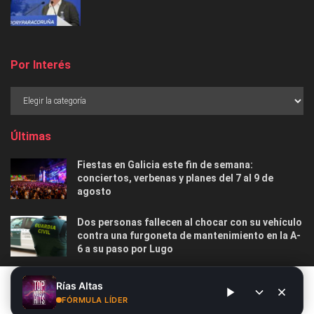
Por Interés
Últimas
Fiestas en Galicia este fin de semana:
conciertos, verbenas y planes del 7 al 9 de
agosto
Dos personas fallecen al chocar con su vehículo
contra una furgoneta de mantenimiento en la A-
6 a su paso por Lugo
Las 12 playas gallegas con Bandera Azul menos
Este sitio web utiliza cookies. Al continuar utilizando este sitio
Rías Altas
masificadas para disfrutar este verano
web, usted da su consentimiento para el uso de cookies. Visite
FÓRMULA LÍDER