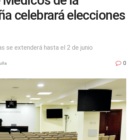
e Médicos de la
ña celebrará elecciones
s se extenderá hasta el 2 de junio
0
uña