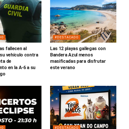
DO
#DESTACADO
s fallecen al
Las 12 playas gallegas con
su vehículo contra
Bandera Azul menos
ta de
masificadas para disfrutar
to en la A-6 a su
este verano
ugo
DO
#DESTACADO