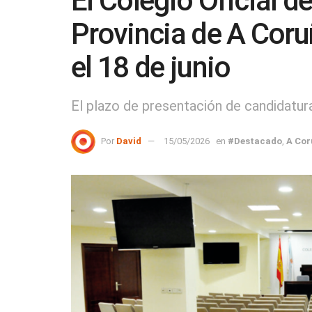
El Colegio Oficial d
Provincia de A Coru
el 18 de junio
El plazo de presentación de candidatura
Por
David
15/05/2026
en
#Destacado
,
A Cor