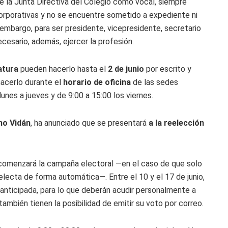
e la Junta Directiva del Colegio como vocal, siempre
corporativas y no se encuentre sometido a expediente ni
 embargo, para ser presidente, vicepresidente, secretario
cesario, además, ejercer la profesión.
atura
pueden hacerlo hasta el
2 de junio
por escrito y
hacerlo durante el
horario de oficina
de las sedes
lunes a jueves y de 9:00 a 15:00 los viernes.
ano Vidán
, ha anunciado que se presentará
a la reelección
s comenzará la campaña electoral —en el caso de que solo
lecta de forma automática—. Entre el 10 y el 17 de junio,
anticipada, para lo que deberán acudir personalmente a
ambién tienen la posibilidad de emitir su voto por correo.