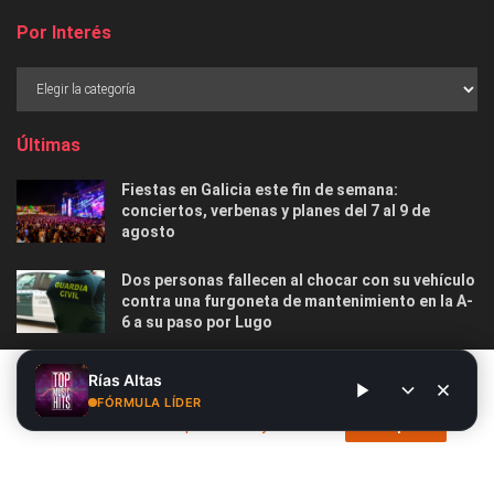
Por Interés
Últimas
Fiestas en Galicia este fin de semana:
conciertos, verbenas y planes del 7 al 9 de
agosto
Dos personas fallecen al chocar con su vehículo
contra una furgoneta de mantenimiento en la A-
6 a su paso por Lugo
Las 12 playas gallegas con Bandera Azul menos
Este sitio web utiliza cookies. Al continuar utilizando este sitio
Rías Altas
masificadas para disfrutar este verano
web, usted da su consentimiento para el uso de cookies. Visite
FÓRMULA LÍDER
nuestra
Política de privacidad y cookies
.
Acepto