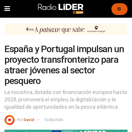
España y Portugal impulsan un
proyecto transfronterizo para
atraer jóvenes al sector
pesquero
La iniciativa, dotada con financiación europea hasta
2028, promoverá el empleo, la digitalización y la
igualdad de oportunidades en la pesca atlántica
Por
David
15/06/2026