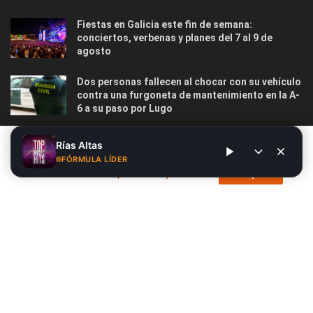
Fiestas en Galicia este fin de semana:
conciertos, verbenas y planes del 7 al 9 de
agosto
Dos personas fallecen al chocar con su vehículo
contra una furgoneta de mantenimiento en la A-
6 a su paso por Lugo
Las 12 playas gallegas con Bandera Azul menos
Este sitio web utiliza cookies. Al continuar utilizando este sitio
Rías Altas
masificadas para disfrutar este verano
web, usted da su consentimiento para el uso de cookies. Visite
FÓRMULA LÍDER
nuestra
Política de privacidad y cookies
.
Acepto
Nosotros
Publicidad
Contacto
Privacidad y Cookies
Aviso Legal
© 2026
Radio Líder
- Desarrollado por
Siete.Online
.