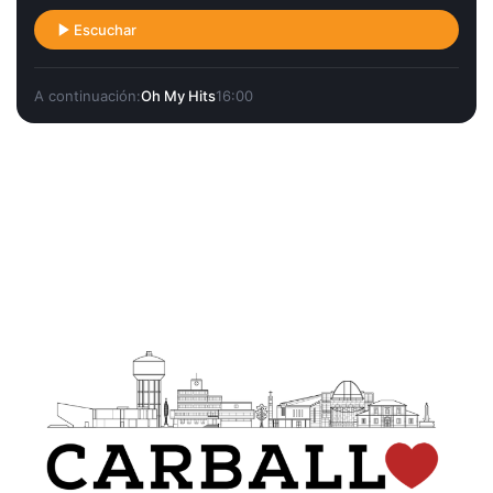
Escuchar
A continuación:
Oh My Hits
16:00