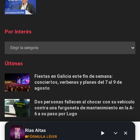
Por Interés
Últimas
Fiestas en Galicia este fin de semana:
conciertos, verbenas y planes del 7 al 9 de
agosto
Dos personas fallecen al chocar con su vehículo
contra una furgoneta de mantenimiento en la A-
6 a su paso por Lugo
Las 12 playas gallegas con Bandera Azul menos
Este sitio web utiliza cookies. Al continuar utilizando este sitio
Rías Altas
masificadas para disfrutar este verano
web, usted da su consentimiento para el uso de cookies. Visite
FÓRMULA LÍDER