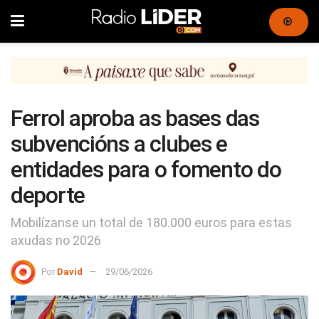
Ferrol aproba as bases das
subvencións a clubes e
entidades para o fomento do
deporte
Mobilízanse un total de 180.000 euros para estas
axudas no 2026
Por
David
29/06/2026