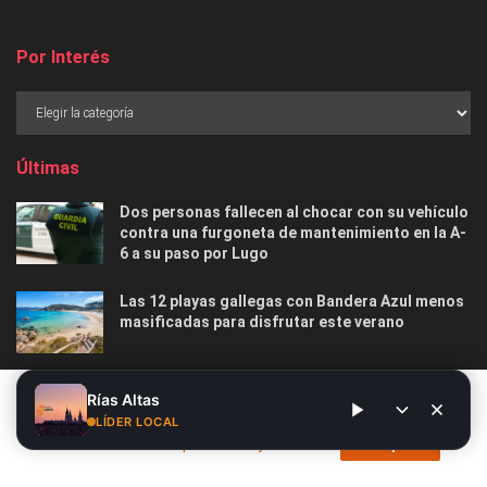
Por Interés
Últimas
Dos personas fallecen al chocar con su vehículo
contra una furgoneta de mantenimiento en la A-
6 a su paso por Lugo
Las 12 playas gallegas con Bandera Azul menos
masificadas para disfrutar este verano
O Marisquiño 2026 en Vigo: programa completo,
Este sitio web utiliza cookies. Al continuar utilizando este sitio
Rías Altas
horarios, conciertos, deportes y todo lo que
web, usted da su consentimiento para el uso de cookies. Visite
LÍDER LOCAL
debes saber
nuestra
Política de privacidad y cookies
.
Acepto