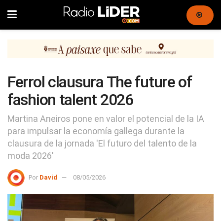
Ferrol clausura The future of
fashion talent 2026
Martina Aneiros pone en valor el potencial de la IA
para impulsar la economía gallega durante la
clausura de la jornada 'El futuro del talento de la
moda 2026'
Por
David
08/05/2026