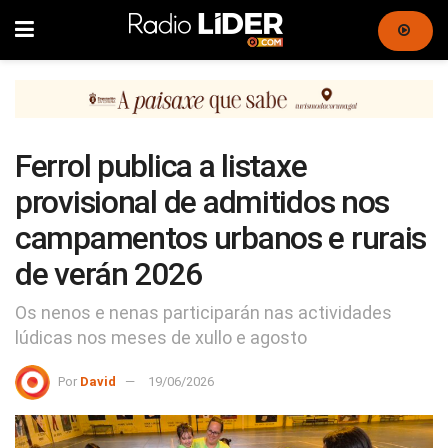
Ferrol publica a listaxe
provisional de admitidos nos
campamentos urbanos e rurais
de verán 2026
Os nenos e nenas participarán nas actividades
lúdicas nos meses de xullo e agosto
Por
David
19/06/2026