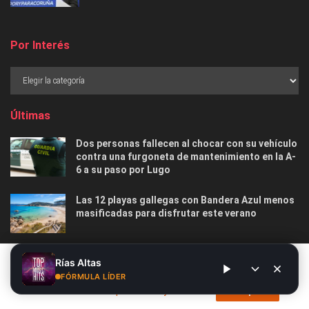
Por Interés
Últimas
Dos personas fallecen al chocar con su vehículo
contra una furgoneta de mantenimiento en la A-
6 a su paso por Lugo
Las 12 playas gallegas con Bandera Azul menos
masificadas para disfrutar este verano
O Marisquiño 2026 en Vigo: programa completo,
Este sitio web utiliza cookies. Al continuar utilizando este sitio
Rías Altas
horarios, conciertos, deportes y todo lo que
web, usted da su consentimiento para el uso de cookies. Visite
FÓRMULA LÍDER
debes saber
nuestra
Política de privacidad y cookies
.
Acepto