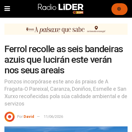
Ferrol recolle as seis bandeiras
azuis que lucirán este verán
nos seus areais
Ponzos incorpórase este ano ás praias de A
Fragata-O Pareixal, Caranza, Doniños, Esmelle e San
Xurxo recoñecidas pola súa calidade ambiental e de
servizos
Por
David
11/06/2026