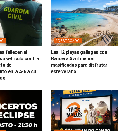
DO
#DESTACADO
s fallecen al
Las 12 playas gallegas con
su vehículo contra
Bandera Azul menos
ta de
masificadas para disfrutar
to en la A-6 a su
este verano
ugo