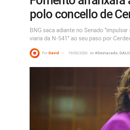
Fomento arranxará 
polo concello de C
BNG saca adiante no Senado "impulsar u
viaria da N-541" ao seu paso por Cerd
Por
David
19/05/2026
en
#Destacado
,
GALI