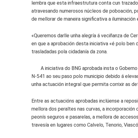
lembra que esta infraestrutura conta cun trazad
atravesando numerosos núcleos de poboación, po
de mellorar de maneira significativa a iluminación 
«Queremos darlle unha alegría á veciñanza de Ce
en que a aprobación desta iniciativa «é polo ben
trasladadas pola cidadanía da zona.
A iniciativa do BNG aprobada insta o Goberno 
N-541 ao seu paso polo municipio debido á elevada
unha actuación integral que permita corrixir as de
Entre as actuacións aprobadas inclúense a reposic
mellora dos peraltes nas curvas, a incorporación
peonís seguros e pasarelas, a mellora de acceso
travesía en lugares como Calvelo, Tenorio, Viasc