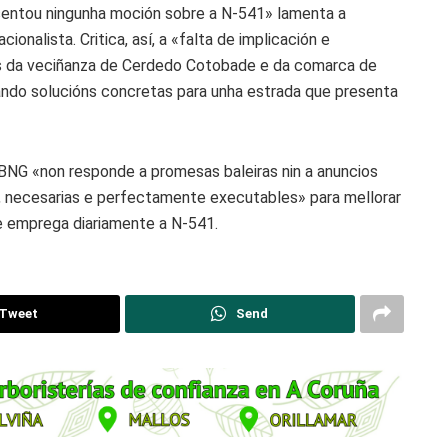
esentou ningunha moción sobre a N-541» lamenta a
onalista. Critica, así, a «falta de implicación e
as da veciñanza de Cerdedo Cotobade e da comarca de
ndo solucións concretas para unha estrada que presenta
BNG «non responde a promesas baleiras nin a anuncios
s, necesarias e perfectamente executables» para mellorar
ue emprega diariamente a N-541.
Tweet
Send