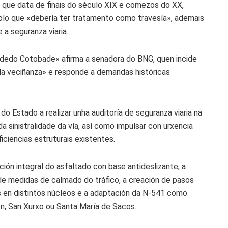
o que data de finais do século XIX e comezos do XX,
lo que «debería ter tratamento como travesía», ademais
e a seguranza viaria.
rdedo Cotobade» afirma a senadora do BNG, quen incide
 da veciñanza» e responde a demandas históricas
do Estado a realizar unha auditoría de seguranza viaria na
 sinistralidade da vía, así como impulsar con urxencia
ficiencias estruturais existentes.
ión integral do asfaltado con base antideslizante, a
 de medidas de calmado do tráfico, a creación de pasos
s en distintos núcleos e a adaptación da N-541 como
ón, San Xurxo ou Santa María de Sacos.