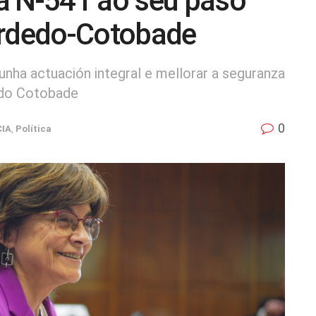
a N-541 ao seu paso
erdedo-Cotobade
nha actuación integral e mellorar a seguranza
edo Cotobade
0
CIA
,
Política