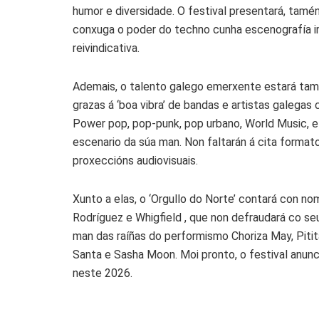
humor e diversidade. O festival presentará, tam
conxuga o poder do techno cunha escenografía i
reivindicativa.
Ademais, o talento galego emerxente estará tamé
grazas á ‘boa vibra’ de bandas e artistas galegas
Power pop, pop-punk, pop urbano, World Music, el
escenario da súa man. Non faltarán á cita format
proxeccións audiovisuais.
Xunto a elas, o ‘Orgullo do Norte’ contará con n
Rodríguez e Whigfield , que non defraudará co se
man das raíñas do performismo Choriza May, Pitita,
Santa e Sasha Moon. Moi pronto, o festival anunci
neste 2026.