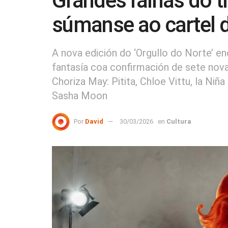
Grandes raíñas do 
súmanse ao cartel d
A nova edición do ‘Orgullo do Norte’ e
fantasía coa confirmación de sete nov
Choriza May: Pitita, Chloe Vittu, la Niña
Sasha Moon
Por
David
30/03/2026
en
Cultura