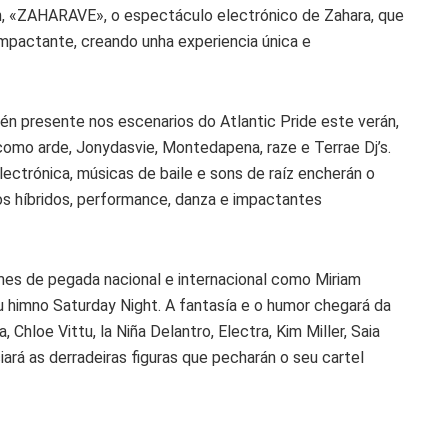
én, «ZAHARAVE», o espectáculo electrónico de Zahara, que
mpactante, creando unha experiencia única e
n presente nos escenarios do Atlantic Pride este verán,
 como arde, Jonydasvie, Montedapena, raze e Terrae Dj’s.
ectrónica, músicas de baile e sons de raíz encherán o
os híbridos, performance, danza e impactantes
omes de pegada nacional e internacional como Miriam
u himno Saturday Night. A fantasía e o humor chegará da
 Chloe Vittu, la Niña Delantro, Electra, Kim Miller, Saia
ará as derradeiras figuras que pecharán o seu cartel