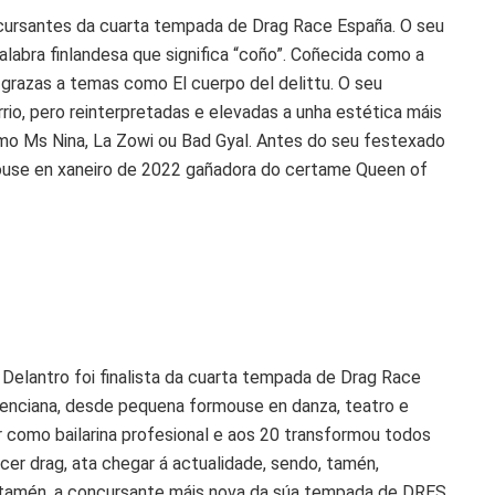
ncursantes da cuarta tempada de Drag Race España. O seu
alabra finlandesa que significa “coño”. Coñecida como a
 grazas a temas como El cuerpo del delittu. O seu
rrio, pero reinterpretadas e elevadas a unha estética máis
mo Ms Nina, La Zowi ou Bad Gyal. Antes do seu festexado
ouse en xaneiro de 2022 gañadora do certame Queen of
ña Delantro foi finalista da cuarta tempada de Drag Race
lenciana, desde pequena formouse en danza, teatro e
r como bailarina profesional e aos 20 transformou todos
er drag, ata chegar á actualidade, sendo, tamén,
, tamén, a concursante máis nova da súa tempada de DRES