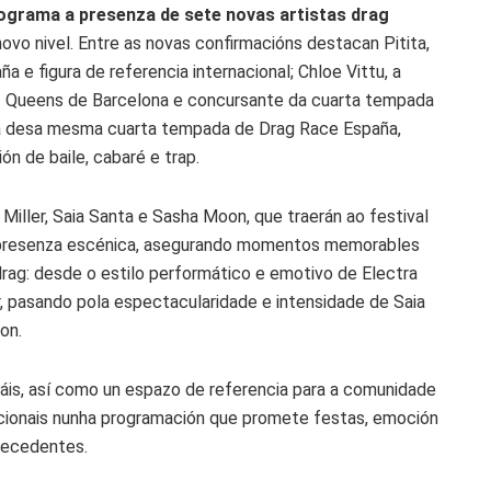
rograma a presenza de sete novas artistas drag
novo nivel. Entre as novas confirmacións destacan Pitita,
e figura de referencia internacional; Chloe Vittu, a
of Queens de Barcelona e concursante da cuarta tempada
sta desa mesma cuarta tempada de Drag Race España,
ón de baile, cabaré e trap.
 Miller, Saia Santa e Sasha Moon, que traerán ao festival
e presenza escénica, asegurando momentos memorables
drag: desde o estilo performático e emotivo de Electra
r, pasando pola espectacularidade e intensidade de Saia
on.
máis, así como un espazo de referencia para a comunidade
rnacionais nunha programación que promete festas, emoción
precedentes.