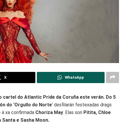
X
WhatsApp
artel do Atlantic Pride da Coruña este verán. Do 5
ón do ‘Orgullo do Norte
’ desfilarán festexadas drags
 á xa confirmada
Choriza May
. Elas son
Pitita, Chloe
aia Santa e Sasha Moon.