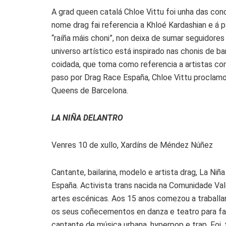
A grad queen catalá Chloe Vittu foi unha das co
nome drag fai referencia a Khloé Kardashian e á p
“raíña máis choni”, non deixa de sumar seguidores
universo artístico está inspirado nas chonis de ba
coidada, que toma como referencia a artistas co
paso por Drag Race España, Chloe Vittu proclam
Queens de Barcelona.
LA NIÑA DELANTRO
Venres 10 de xullo, Xardíns de Méndez Núñez
Cantante, bailarina, modelo e artista drag, La Ni
España. Activista trans nacida na Comunidade Va
artes escénicas. Aos 15 anos comezou a traballa
os seus coñecementos en danza e teatro para fac
cantante de música urbana, hyperpop e trap. Foi