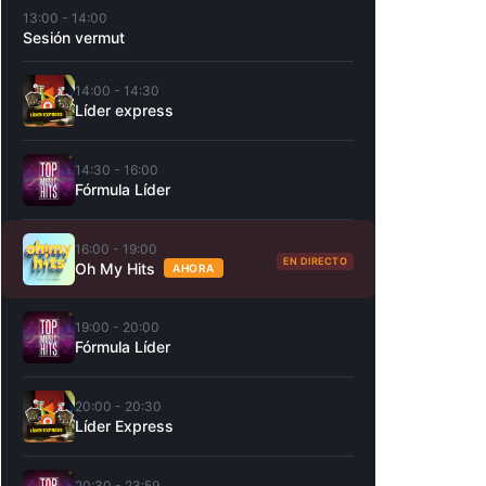
13:00 - 14:00
Sesión vermut
14:00 - 14:30
Líder express
14:30 - 16:00
Fórmula Líder
16:00 - 19:00
EN DIRECTO
Oh My Hits
AHORA
19:00 - 20:00
Fórmula Líder
20:00 - 20:30
Líder Express
20:30 - 23:59