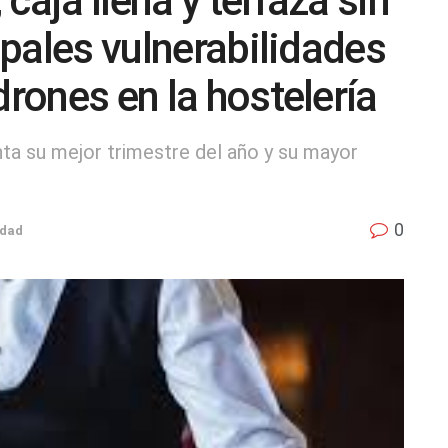
caja llena y terraza sin
cipales vulnerabilidades
drones en la hostelería
onta su mejor trimestre del año y su mayor
0
edad