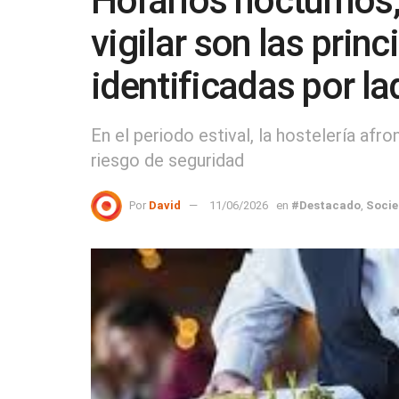
Horarios nocturnos, 
vigilar son las prin
identificadas por la
En el periodo estival, la hostelería afr
riesgo de seguridad
Por
David
11/06/2026
en
#Destacado
,
Soci