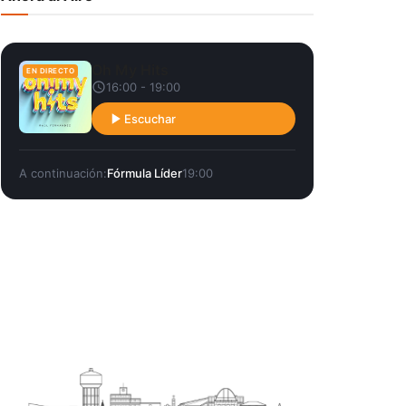
Oh My Hits
EN DIRECTO
16:00 - 19:00
Escuchar
A continuación:
Fórmula Líder
19:00