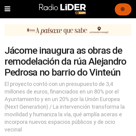
Jácome inaugura as obras de
remodelación da rúa Alejandro
Pedrosa no barrio do Vinteún
El proyecto contó con un presupuesto de 3,4
millones de euros, financiados en un 80% por el
Ayuntamiento y en un 20% por la Unión Europea
(Next Generation) / La intervención transforma la
movilidad y humaniza la vía, qué amplía aceras e
incorpora nuevos espacios públicos y de ocio
vecinal