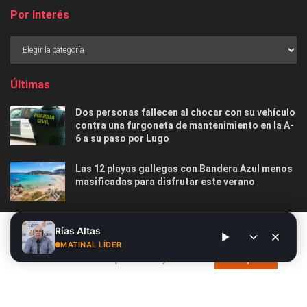
Por Interés
Últimas
Dos personas fallecen al chocar con su vehículo
contra una furgoneta de mantenimiento en la A-
6 a su paso por Lugo
Las 12 playas gallegas con Bandera Azul menos
masificadas para disfrutar este verano
O Marisquiño 2026 en Vigo: programa completo,
Este sitio web utiliza cookies. Al continuar utilizando este sitio
Rías Altas
horarios, conciertos, deportes y todo lo que
web, usted da su consentimiento para el uso de cookies. Visite
MATINAL LÍDER
debes saber
nuestra
Política de privacidad y cookies
.
Acepto