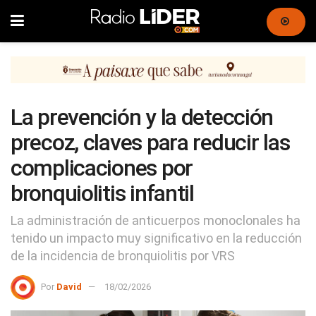
La prevención y la detección
precoz, claves para reducir las
complicaciones por
bronquiolitis infantil
La administración de anticuerpos monoclonales ha
tenido un impacto muy significativo en la reducción
de la incidencia de bronquiolitis por VRS
Por
David
18/02/2026