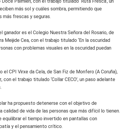
Doce Palmieri, con el trabajo titulado ‘Ruta Fresca’, un
reciben más sol y cuáles sombra, permitiendo que
as más frescas y seguras.
 el ganador es el Colegio Nuestra Señora del Rosario, de
a Meijide Cea, con el trabajo titulado ‘En la oscuridad
personas con problemas visuales en la oscuridad puedan
o el CPI Virxe da Cela, de San Fiz de Monfero (A Coruña),
 con el trabajo titulado ‘Collar CECO’, un paso adelante
.
colar ha propuesto detenerse con el objetivo de
la calidad de vida de las personas que más difícil lo tienen.
e equilibrar el tiempo invertido en pantallas con
patía y el pensamiento crítico.