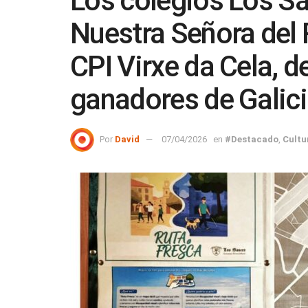
Los colegios Los S
Nuestra Señora del R
CPI Virxe da Cela, d
ganadores de Galic
Por
David
07/04/2026
en
#Destacado
,
Cultu