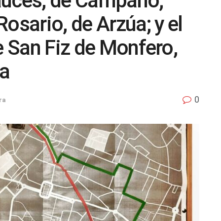
auces, de Campañó;
osario, de Arzúa; y el
e San Fiz de Monfero,
ia
0
ra