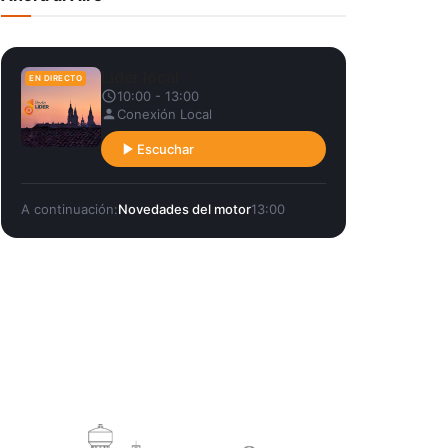
Líder local
EN DIRECTO
10:00 - 13:00
Conexión Local
Escuchar
A continuación:
Novedades del motor
13:00