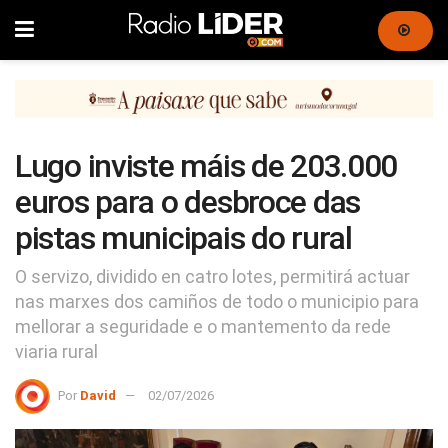
Lugo inviste máis de 203.000
euros para o desbroce das
pistas municipais do rural
O servizo, dividido en catro lotes, permitirá actuar
nas marxes dos camiños de todo o municipio para
mellorar a seguridade e o mantemento da rede
viaria rural
Por
David
02/07/2026