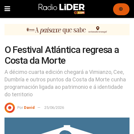
O Festival Atlántica regresa a
Costa da Morte
A décimo cuarta edición chegará a Vimianzo, Cee,
Dumbría e outros puntos da Costa da Morte cunha
programación ligada ao patrimonio e á identidade
do territorio
Por
David
25/06/2026