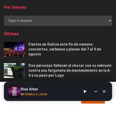
Por Interés
Últimas
Fiestas en Galicia este fin de semana:
conciertos, verbenas y planes del 7 al 9 de
agosto
Dos personas fallecen al chocar con su vehículo
contra una furgoneta de mantenimiento en la A-
6 a su paso por Lugo
Las 12 playas gallegas con Bandera Azul menos
Este sitio web utiliza cookies. Al continuar utilizando este sitio
Rías Altas
masificadas para disfrutar este verano
web, usted da su consentimiento para el uso de cookies. Visite
FÓRMULA LÍDER
nuestra
Política de privacidad y cookies
.
Acepto