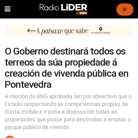
O Goberno destinará todos os
terreos da súa propiedade á
creación de vivenda pública en
Pontevedra
A moción do BNG aprobada ten por obxectivo que o
Estado, respectando as competencias propias da
Xunta, mobilice e poña a disposición todas as
propiedades que posúe para destinalas a ampliar o
parque público de vivenda