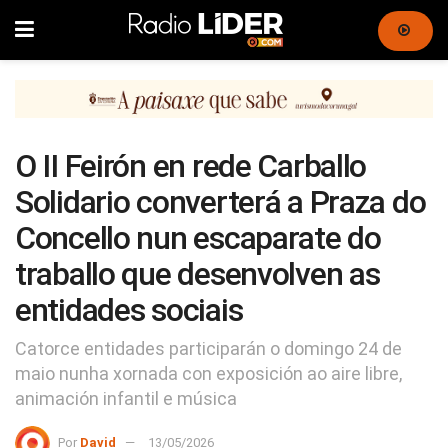
O II Feirón en rede Carballo
Solidario converterá a Praza do
Concello nun escaparate do
traballo que desenvolven as
entidades sociais
Catorce entidades participarán o domingo 24 de
maio nunha xornada con exposición ao aire libre,
animación infantil e música
Por
David
13/05/2026