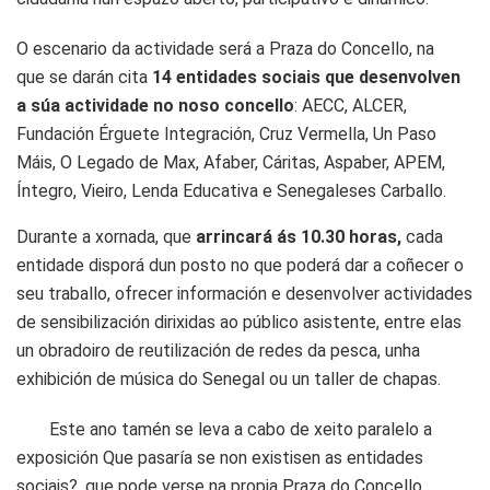
O escenario da actividade será a Praza do Concello, na
que se darán cita
14 entidades sociais que desenvolven
a súa actividade no noso concello
: AECC, ALCER,
Fundación Érguete Integración, Cruz Vermella, Un Paso
Máis, O Legado de Max, Afaber, Cáritas, Aspaber, APEM,
Íntegro, Vieiro, Lenda Educativa e Senegaleses Carballo.
Durante a xornada, que
arrincará ás 10.30 horas,
cada
entidade disporá dun posto no que poderá dar a coñecer o
seu traballo, ofrecer información e desenvolver actividades
de sensibilización dirixidas ao público asistente, entre elas
un obradoiro de reutilización de redes da pesca, unha
exhibición de música do Senegal ou un taller de chapas.
Este ano tamén se leva a cabo de xeito paralelo a
exposición Que pasaría se non existisen as entidades
sociais?, que pode verse na propia Praza do Concello.