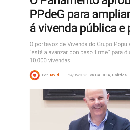
O Parlamento aproba
PPdeG para ampliar
á vivenda pública e 
O portavoz de Vivenda do Grupo Popula
“está a avanzar con paso firme” para du
10.000 vivendas
Por
David
24/05/2026
en
GALICIA
,
Política