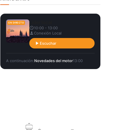
Líder local
EN DIRECTO
10:00 - 13:00
Conexión Local
Escuchar
A continuación:
Novedades del motor
13:00