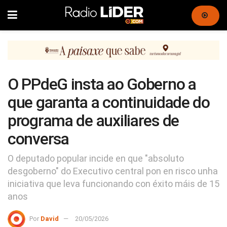
O PPdeG insta ao Goberno a
que garanta a continuidade do
programa de auxiliares de
conversa
O deputado popular incide en que "absoluto
desgoberno" do Executivo central pon en risco unha
iniciativa que leva funcionando con éxito máis de 15
anos
Por
David
20/05/2026