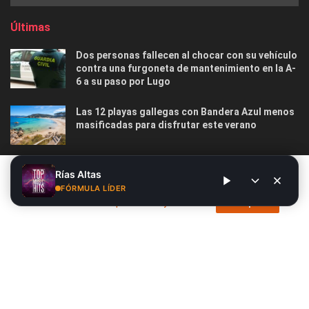
Últimas
Dos personas fallecen al chocar con su vehículo
contra una furgoneta de mantenimiento en la A-
6 a su paso por Lugo
Las 12 playas gallegas con Bandera Azul menos
masificadas para disfrutar este verano
O Marisquiño 2026 en Vigo: programa completo,
Este sitio web utiliza cookies. Al continuar utilizando este sitio
Rías Altas
horarios, conciertos, deportes y todo lo que
web, usted da su consentimiento para el uso de cookies. Visite
FÓRMULA LÍDER
debes saber
nuestra
Política de privacidad y cookies
.
Acepto
Nosotros
Publicidad
Contacto
Privacidad y Cookies
Aviso Legal
© 2026
Radio Líder
- Desarrollado por
Siete.Online
.