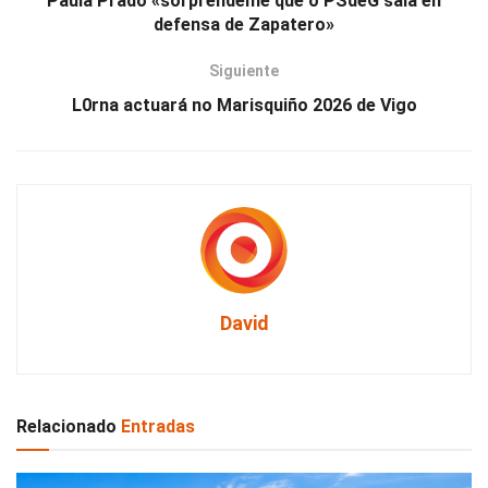
Paula Prado «sorprendéme que o PSdeG saía en
defensa de Zapatero»
Siguiente
L0rna actuará no Marisquiño 2026 de Vigo
David
Relacionado
Entradas