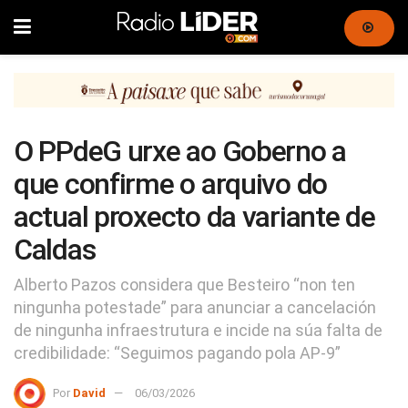
O PPdeG urxe ao Goberno a
que confirme o arquivo do
actual proxecto da variante de
Caldas
Alberto Pazos considera que Besteiro “non ten
ningunha potestade” para anunciar a cancelación
de ningunha infraestrutura e incide na súa falta de
credibilidade: “Seguimos pagando pola AP-9”
Por
David
06/03/2026