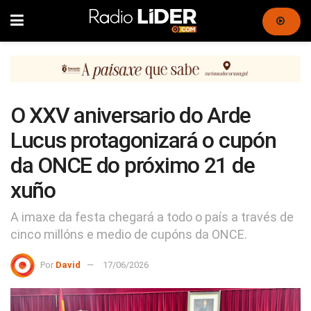
O XXV aniversario do Arde
Lucus protagonizará o cupón
da ONCE do próximo 21 de
xuño
A imaxe da festa chegará a todo o país a través de
cinco millóns e medio de cupóns da ONCE.
Por
David
17/06/2026