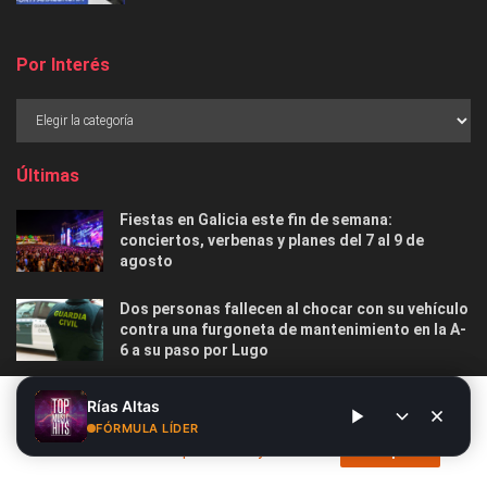
Por Interés
Últimas
Fiestas en Galicia este fin de semana:
conciertos, verbenas y planes del 7 al 9 de
agosto
Dos personas fallecen al chocar con su vehículo
contra una furgoneta de mantenimiento en la A-
6 a su paso por Lugo
Las 12 playas gallegas con Bandera Azul menos
Este sitio web utiliza cookies. Al continuar utilizando este sitio
Rías Altas
masificadas para disfrutar este verano
web, usted da su consentimiento para el uso de cookies. Visite
FÓRMULA LÍDER
nuestra
Política de privacidad y cookies
.
Acepto