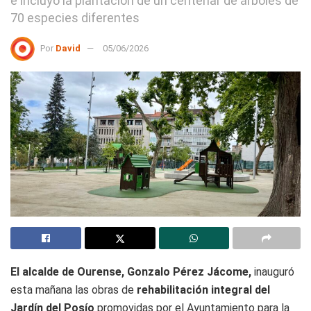
e incluyó la plantación de un centenar de árboles de
70 especies diferentes
Por
David
05/06/2026
El alcalde de Ourense, Gonzalo Pérez Jácome,
inauguró
esta mañana las obras de
rehabilitación integral del
Jardín del Posío
promovidas por el Ayuntamiento para la