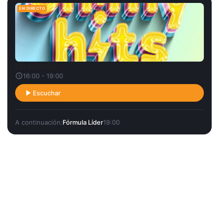
EN DIRECTO
Oh My Hits
16:00 - 19:00
Escuchar
A continuación:
Fórmula Líder
19:00