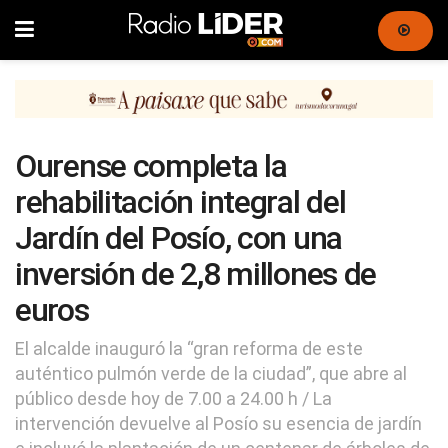
Ourense completa la
rehabilitación integral del
Jardín del Posío, con una
inversión de 2,8 millones de
euros
El alcalde inauguró la “gran reforma de este
auténtico pulmón verde de la ciudad”, que abre al
público desde hoy de 7.00 a 24.00 h / La
intervención devuelve al Posío su esencia de jardín