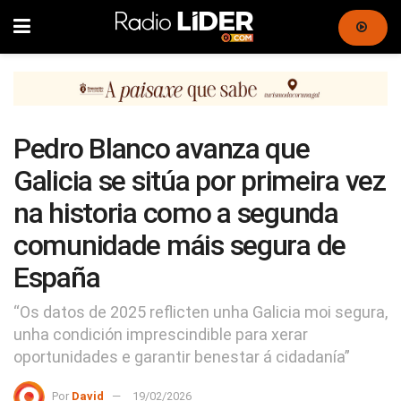
Pedro Blanco avanza que
Galicia se sitúa por primeira vez
na historia como a segunda
comunidade máis segura de
España
“Os datos de 2025 reflicten unha Galicia moi segura,
unha condición imprescindible para xerar
oportunidades e garantir benestar á cidadanía”
Por
David
19/02/2026