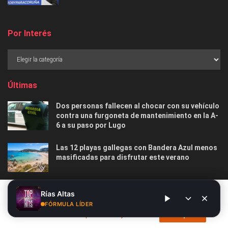
Por Interés
Últimas
Dos personas fallecen al chocar con su vehículo
contra una furgoneta de mantenimiento en la A-
6 a su paso por Lugo
Las 12 playas gallegas con Bandera Azul menos
masificadas para disfrutar este verano
O Marisquiño 2026 en Vigo: programa completo,
Este sitio web utiliza cookies. Al continuar utilizando este sitio
Rías Altas
horarios, conciertos, deportes y todo lo que
web, usted da su consentimiento para el uso de cookies. Visite
FÓRMULA LÍDER
debes saber
nuestra
Política de privacidad y cookies
.
Acepto