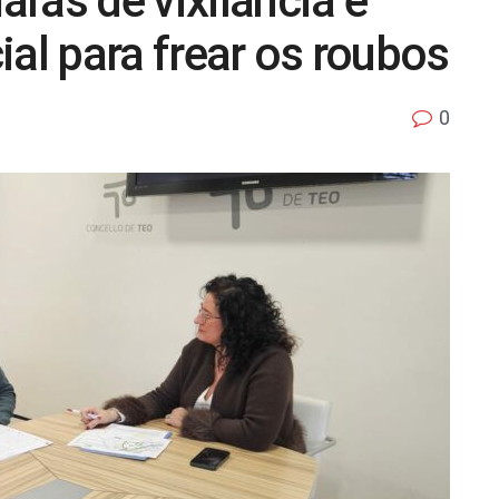
ras de vixilancia e
ial para frear os roubos
0