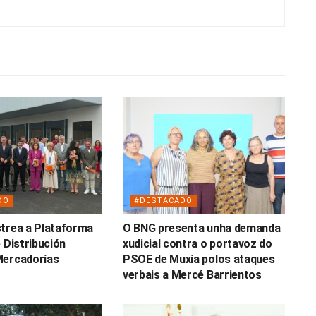
DO
#DESTACADO
trea a Plataforma
O BNG presenta unha demanda
 Distribución
xudicial contra o portavoz do
Mercadorías
PSOE de Muxía polos ataques
verbais a Mercé Barrientos