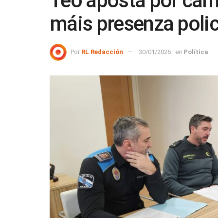
Teo aposta por cáma
máis presenza polic
Por
RL Redacción
30/01/2026
en
Política