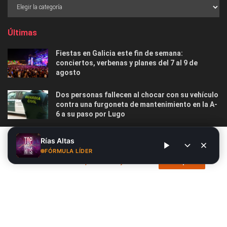
Últimas
Fiestas en Galicia este fin de semana:
conciertos, verbenas y planes del 7 al 9 de
agosto
Dos personas fallecen al chocar con su vehículo
contra una furgoneta de mantenimiento en la A-
6 a su paso por Lugo
Las 12 playas gallegas con Bandera Azul menos
Este sitio web utiliza cookies. Al continuar utilizando este sitio
Rías Altas
masificadas para disfrutar este verano
web, usted da su consentimiento para el uso de cookies. Visite
FÓRMULA LÍDER
nuestra
Política de privacidad y cookies
.
Acepto
Nosotros
Publicidad
Contacto
Privacidad y Cookies
Aviso Legal