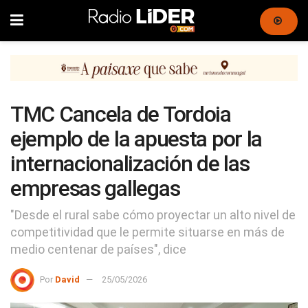
TMC Cancela de Tordoia
ejemplo de la apuesta por la
internacionalización de las
empresas gallegas
"Desde el rural sabe cómo proyectar un alto nivel de
competitividad que le permite situarse en más de
medio centenar de países", dice
Por
David
25/05/2026