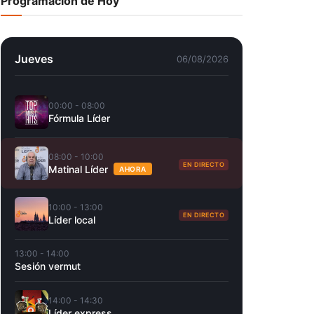
Programación de Hoy
Jueves
06/08/2026
00:00 - 08:00
Fórmula Líder
08:00 - 10:00
EN DIRECTO
Matinal Líder
AHORA
10:00 - 13:00
EN DIRECTO
Líder local
13:00 - 14:00
Sesión vermut
14:00 - 14:30
Líder express