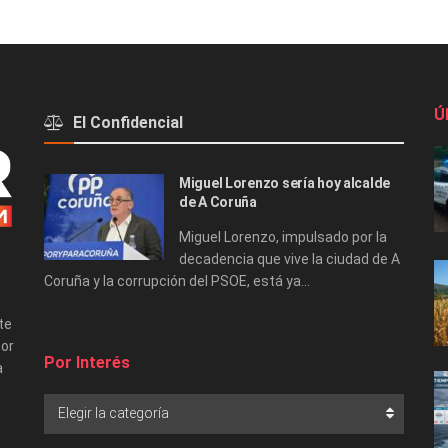
Ú
El Confidencial
Miguel Lorenzo sería hoy alcalde
de A Coruña
Miguel Lorenzo, impulsado por la
decadencia que vive la ciudad de A
Coruña y la corrupción del PSOE, está ya...
te
tor
Por Interés
a
Elegir la categoría