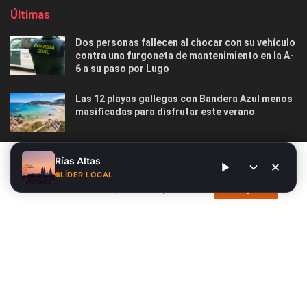
Últimas
Dos personas fallecen al chocar con su vehículo
contra una furgoneta de mantenimiento en la A-
6 a su paso por Lugo
Las 12 playas gallegas con Bandera Azul menos
masificadas para disfrutar este verano
O Marisquiño 2026 en Vigo: programa completo,
Este sitio web utiliza cookies. Al continuar utilizando este sitio
Rías Altas
horarios, conciertos, deportes y todo lo que
web, usted da su consentimiento para el uso de cookies. Visite
LÍDER LOCAL
debes saber
nuestra
Política de privacidad y cookies
.
Acepto
Nosotros
Publicidad
Contacto
Privacidad y Cookies
Aviso Legal
© 2026
Radio Líder
- Desarrollado por
Siete.Online
.