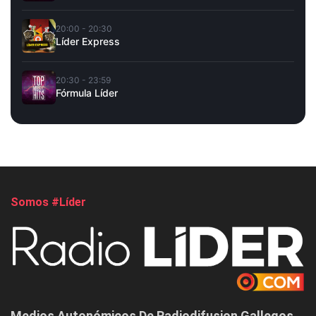
20:00 - 20:30
Líder Express
20:30 - 23:59
Fórmula Líder
Somos #Líder
Medios Autonómicos De Radiodifusion Gallegos