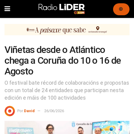
Viñetas desde o Atlántico
chega a Coruña do 10 o 16 de
Agosto
O festival bate récord de colaboracións e propostas
con un total de 24 entidades que participan nesta
edición e máis de 100 actividades
Por
David
26/06/2026