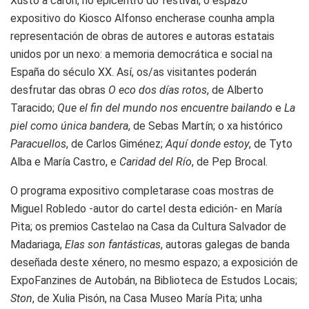
Xusto a carón, no epicentro do festival, o espazo
expositivo do Kiosco Alfonso encherase counha ampla
representación de obras de autores e autoras estatais
unidos por un nexo: a memoria democrática e social na
España do século XX. Así, os/as visitantes poderán
desfrutar das obras
O eco dos días rotos
, de Alberto
Taracido;
Que el fin del mundo nos encuentre bailando
e
La
piel como única bandera
, de Sebas Martín; o xa histórico
Paracuellos
, de Carlos Giménez;
Aquí donde estoy
, de Tyto
Alba e María Castro, e
Caridad del Río
, de Pep Brocal.
O programa expositivo completarase coas mostras de
Miguel Robledo -autor do cartel desta edición- en María
Pita; os premios Castelao na Casa da Cultura Salvador de
Madariaga,
Elas son fantásticas
, autoras galegas de banda
deseñada deste xénero, no mesmo espazo; a exposición de
ExpoFanzines de Autobán, na Biblioteca de Estudos Locais;
Ston
, de Xulia Pisón, na Casa Museo María Pita; unha