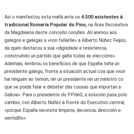
Así o manifestou esta mañá ante os
4.500 asistentes á
tradicional Romaría Popular do Pino,
na Área Recreativa
da Magdalena deste concello coruñés. Alí animou aos
galegos e galegas a «non fallarlle» a Alberto Núñez Feijóo,
de quen destacou a súa «dignidade e resistencia,
construíndo un partido que gaña todas as eleccións».
Ademais, lembrou os beneficios de que España teña un
presidente galego, fronte a situación actual coa que «non
hai ninguén ao temón, nin un presidente nin un ministro co
que se poida falar e debater das cousas que importan a
Galicia». Para o presidente do PPdeG, a solución pasa polo
cambio, con Alberto Núñez á fronte do Executivo central,
«porque España necesita limpeza, decencia, dirección e
sentidiño».