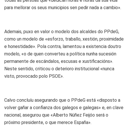
todas as persoas que «dedican horas e horas da súa vida
para mellorar os seus municipios sen pedir nada a cambio».
Ademais, puxo en valor o modelo dos alcaldes do PPdeG,
como un modelo de «esforzo, traballo, xestión, proximidade
e honestidade». Pola contra, lamentou a existencia doutro
modelo, «o de quen converteu a política nunha sucesión
permanente de escándalos, escusas e xustificacións».
Neste sentido, criticou o deterioro institucional «nunca
visto, provocado polo PSOE».
Calvo concluíu asegurando que o PPdeG está «disposto a
volver gañar a confianza dos galegos e galegas» e, en clave
nacional, asegurou que «Alberto Núñez Feijóo será o
próximo presidente, o que merece España».