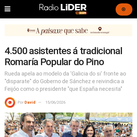
4.500 asistentes á tradicional
Romaría Popular do Pino
Rueda apela ao modelo da 'Galicia do si' fronte ao
"disparate" do Goberno de Sánchez e reivindica a
Feijóo como o presidente "que España necesita"
Por
David
15/06/2026