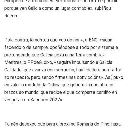
europea de automóbiles eléctricos. «Todo isto é posible
porque ven Galicia como un lugar confiable», subliñou
Rueda.
Pola contra, lamentou que «os do non», o BNG, «sigan
facendo o de sempre, opoñéndose a todo por sistema e
pretendendo que Galicia sexa unha terra sombría».
Mentres, o PPdeG, dixo, «seguirá impulsando a Galicia
Calidade, que avanza con sentidiño, humildade e sen faltar
ao respecto, pero sendo firmes nas conviccións». Así, puxo
en valor o modelo da Galicia que goberna, «que abre os
brazos ao mundo, que recibe e que comparte camiño en
vésperas do Xacobeo 2027».
Tamén desexou que para a próxima Romaría do Pino, haxa