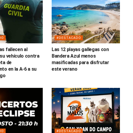
DO
#DESTACADO
s fallecen al
Las 12 playas gallegas con
su vehículo contra
Bandera Azul menos
ta de
masificadas para disfrutar
to en la A-6 a su
este verano
ugo
DO
#DESTACADO