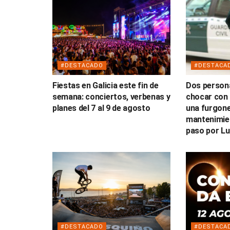
#DESTACADO
#DESTACA
Fiestas en Galicia este fin de
Dos persona
semana: conciertos, verbenas y
chocar con 
planes del 7 al 9 de agosto
una furgone
mantenimien
paso por L
#DESTACADO
#DESTACA