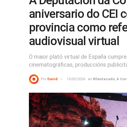
A Deputación da Cor
aniversario do CEI 
provincia como ref
audiovisual virtual
O maior plató virtual de España cumpre
cinematográficas, produccións publici
Por
David
15/02/2026
en
#Destacado
,
A Cor