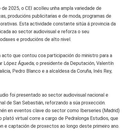
ro de 2025, o CEI acolleu unha ampla variedade de
s, producións publicitarias e de moda, programas de
orativas. Esta actividade constante sitúa á provincia da
icada ao sector audiovisual e reforza o seu
daxes e producións de alto nivel.
n acto que contou coa participación do ministro para a
ar López Águeda; o presidente da Deputación, Valentín
icia, Pedro Blanco e a alcaldesa da Coruña, Inés Rey,
dio foi presentado ao sector audiovisual nacional e
nal de San Sebastián, reforzando a súa proxección.
mén en eventos clave do sector como Iberseries (Madrid)
plató virtual corre a cargo de Pedralonga Estudios, que
n e captación de proxectos ao longo deste primeiro ano.