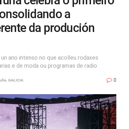
uña celebra o primeiro
consolidando a
erente da produción
 un ano intenso no que acolleu rodaxes
tarias e de moda ou programas de radio
0
uña
,
GALICIA