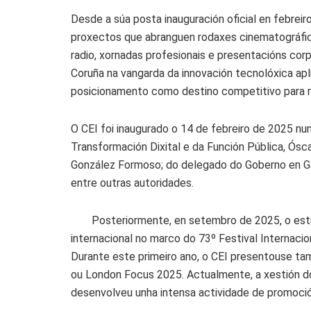
Desde a súa posta inauguración oficial en febrei
proxectos que abranguen rodaxes cinematográfica
radio, xornadas profesionais e presentacións corp
Coruña na vangarda da innovación tecnolóxica apl
posicionamento como destino competitivo para ro
O CEI foi inaugurado o 14 de febreiro de 2025 nu
Transformación Dixital e da Función Pública, Ósc
González Formoso; do delegado do Goberno en Gal
entre outras autoridades.
Posteriormente, en setembro de 2025, o estu
internacional no marco do 73º Festival Internacio
Durante este primeiro ano, o CEI presentouse ta
ou London Focus 2025. Actualmente, a xestión do 
desenvolveu unha intensa actividade de promoció