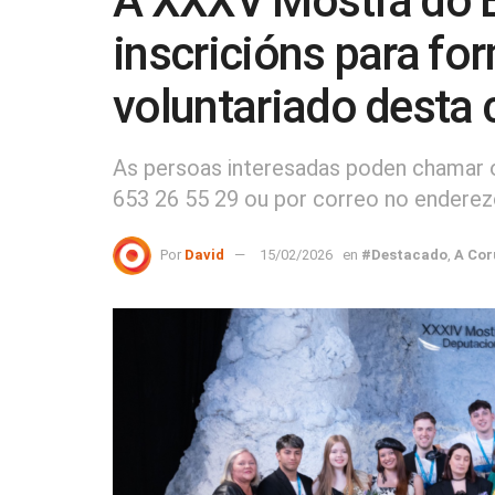
A XXXV Mostra do E
inscricións para fo
voluntariado desta 
As persoas interesadas poden chamar 
653 26 55 29 ou por correo no endere
Por
David
15/02/2026
en
#Destacado
,
A Cor