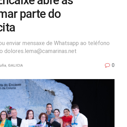
ncaixe abre as
rmar parte do
cita
ou enviar mensaxe de Whatsapp ao teléfono
zo dolores.lema@camarinas.net
0
uña
,
GALICIA