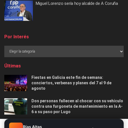
Miguel Lorenzo sería hoy alcalde de A Coruña
Por Interés
Últimas
Fiestas en Galicia este fin de semana:
conciertos, verbenas y planes del 7 al 9 de
agosto
Dos personas fallecen al chocar con su vehículo
contra una furgoneta de mantenimiento en la A-
6 a su paso por Lugo
Las 12 playas gallegas con Bandera Azul menos
Este sitio web utiliza cookies. Al continuar utilizando este sitio
Rías Altas