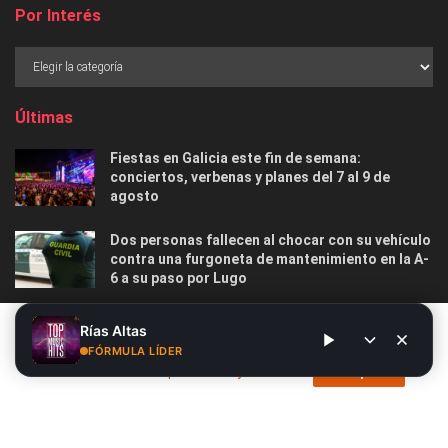
Por Interés
Últimas
Fiestas en Galicia este fin de semana:
conciertos, verbenas y planes del 7 al 9 de
agosto
Dos personas fallecen al chocar con su vehículo
contra una furgoneta de mantenimiento en la A-
6 a su paso por Lugo
Las 12 playas gallegas con Bandera Azul menos
Este sitio web utiliza cookies. Al continuar utilizando este sitio
Rías Altas
masificadas para disfrutar este verano
web, usted da su consentimiento para el uso de cookies. Visite
FÓRMULA LÍDER
nuestra
Política de privacidad y cookies
.
Acepto