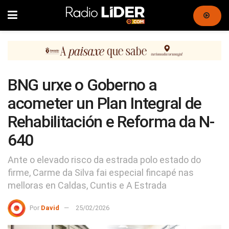
BNG urxe o Goberno a
acometer un Plan Integral de
Rehabilitación e Reforma da N-
640
Ante o elevado risco da estrada polo estado do
firme, Carme da Silva fai especial fincapé nas
melloras en Caldas, Cuntis e A Estrada
Por
David
25/02/2026