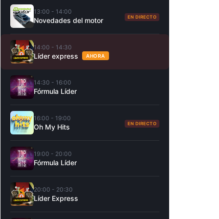
13:00 - 14:00
EN DIRECTO
Novedades del motor
14:00 - 14:30
Líder express
AHORA
14:30 - 16:00
Fórmula Líder
16:00 - 19:00
EN DIRECTO
Oh My Hits
19:00 - 20:00
Fórmula Líder
20:00 - 20:30
Líder Express