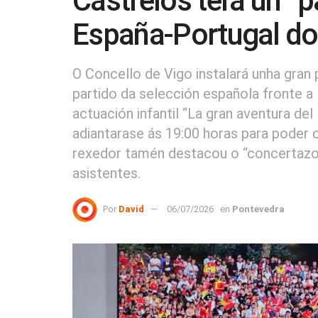
Castrelos terá un “p
España-Portugal do
O Concello de Vigo instalará unha gran p
partido da selección española fronte a P
actuación infantil “La gran aventura de
adiantarase ás 19:00 horas para poder c
rexedor tamén destacou o “concertazo 
asistentes.
Por
David
06/07/2026
en
Pontevedra