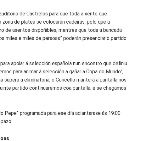
 auditorio de Castrelos para que toda a xente que
na zona de platea se colocarán cadeiras, polo que a
ro de asentos dispoñibles, mentres que toda a bancada
os miles e miles de persoas” poderán presenciar o partido
 para apoiar á selección española nun encontro que definiu
emos para animar á selección a gañar a Copa do Mundo”,
 supera a eliminatoria, o Concello manterá a pantalla nos
guinte partido continuaremos coa pantalla, e se chegamos
ollo Pepe” programada para ese día adiantarase ás 19:00
spazo.
soas