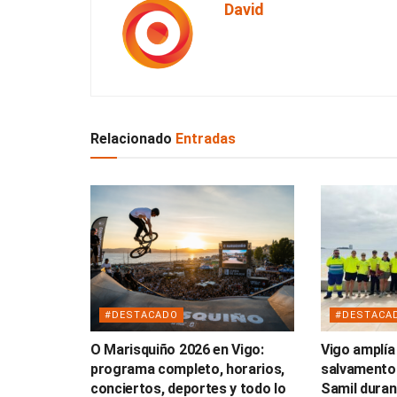
David
Relacionado
Entradas
#DESTACADO
#DESTACA
O Marisquiño 2026 en Vigo:
Vigo amplía
programa completo, horarios,
salvamento
conciertos, deportes y todo lo
Samil duran