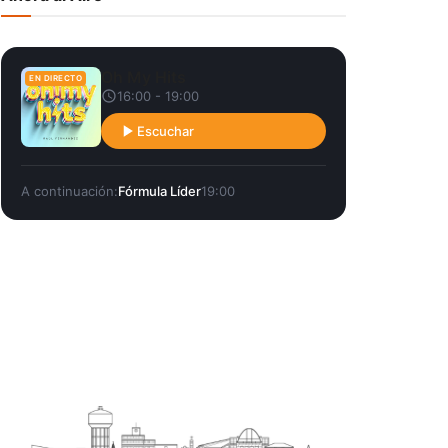
Oh My Hits
EN DIRECTO
16:00 - 19:00
Escuchar
A continuación:
Fórmula Líder
19:00