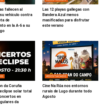
s fallecen al
Las 12 playas gallegas con
su vehículo contra
Bandera Azul menos
ta de
masificadas para disfrutar
to en la A-6 a su
este verano
ugo
DO
#DESTACADO
ón da Coruña
Cine Na Rúa nos entornos
eclipse solar total
rurais de Lugo durante todo
oncertos en
Agosto
gulares da