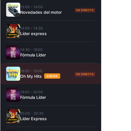
13:00 - 14:00
EN DIRECTO
Novedades del motor
14:00 - 14:30
Líder express
14:30 - 16:00
Fórmula Líder
16:00 - 19:00
EN DIRECTO
Oh My Hits
AHORA
19:00 - 20:00
Fórmula Líder
20:00 - 20:30
Líder Express