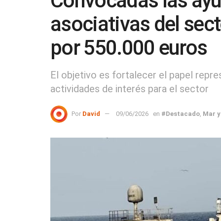
Convocadas las ayu
asociativas del sec
por 550.000 euros
El objetivo es fortalecer el papel repr
actividades de interés para el sector
Por
David
09/06/2026
en
#Destacado
,
Mar y