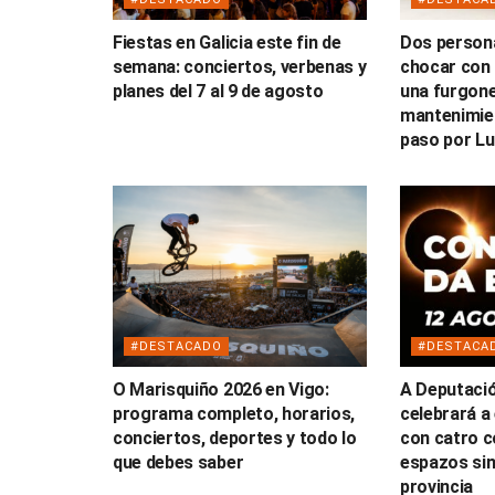
Fiestas en Galicia este fin de
Dos persona
semana: conciertos, verbenas y
chocar con 
planes del 7 al 9 de agosto
una furgone
mantenimien
paso por L
#DESTACADO
#DESTACA
O Marisquiño 2026 en Vigo:
A Deputaci
programa completo, horarios,
celebrará a 
conciertos, deportes y todo lo
con catro c
que debes saber
espazos sin
provincia